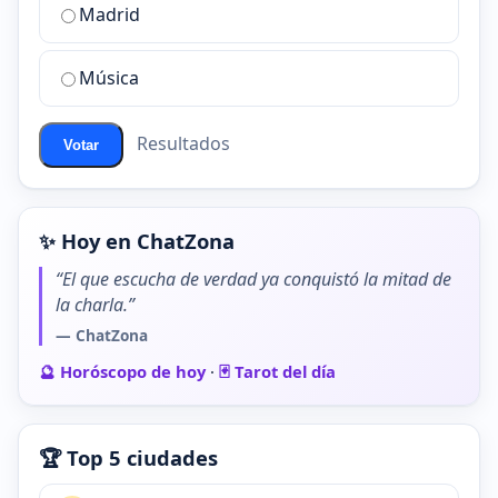
de
Madrid
chat
de
Música
ChatZona?
Resultados
Votar
✨ Hoy en ChatZona
“El que escucha de verdad ya conquistó la mitad de
la charla.”
— ChatZona
🔮 Horóscopo de hoy
·
🃏 Tarot del día
🏆 Top 5 ciudades