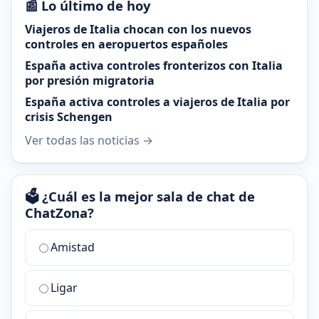
📰 Lo último de hoy
Viajeros de Italia chocan con los nuevos
controles en aeropuertos españoles
España activa controles fronterizos con Italia
por presión migratoria
España activa controles a viajeros de Italia por
crisis Schengen
Ver todas las noticias →
🗳️ ¿Cuál es la mejor sala de chat de
ChatZona?
¿Cuál
Amistad
es
la
Ligar
mejor
sala