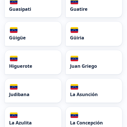
Guasipati
Guatire
Güigüe
Güiria
Higuerote
Juan Griego
Judibana
La Asunción
La Azulita
La Concepción