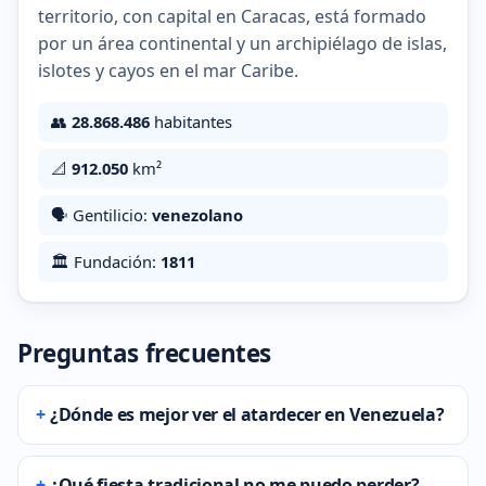
territorio, con capital en Caracas, está formado
por un área continental y un archipiélago de islas,
islotes y cayos en el mar Caribe.
👥
28.868.486
habitantes
📐
912.050
km²
🗣️ Gentilicio:
venezolano
🏛️ Fundación:
1811
Preguntas frecuentes
¿Dónde es mejor ver el atardecer en Venezuela?
¿Qué fiesta tradicional no me puedo perder?