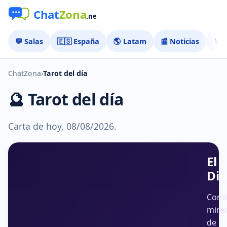
💬 Salas
🇪🇸 España
🌎 Latam
📰 Noticias
🏅 
ChatZona
›
Tarot del día
🔮 Tarot del día
Carta de hoy, 08/08/2026.
El
Dia
Conv
mira
de