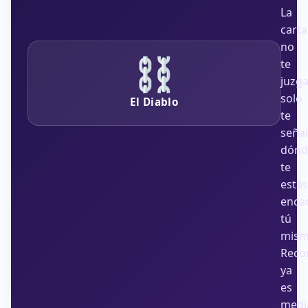
La
carta
no
te
juzga
solo
El Diablo
te
seña
dónd
te
estás
enca
tú
mism
Reco
ya
es
medi