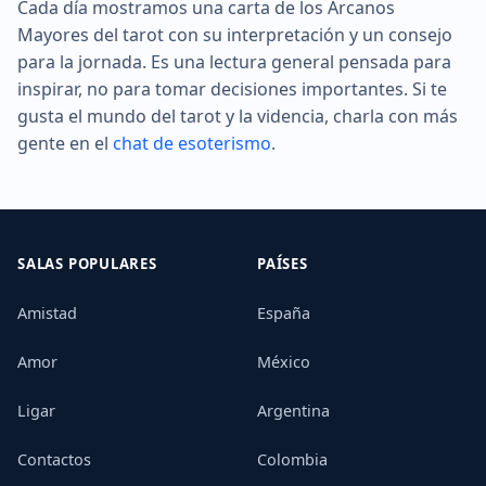
Cada día mostramos una carta de los Arcanos
Mayores del tarot con su interpretación y un consejo
para la jornada. Es una lectura general pensada para
inspirar, no para tomar decisiones importantes. Si te
gusta el mundo del tarot y la videncia, charla con más
gente en el
chat de esoterismo
.
SALAS POPULARES
PAÍSES
Amistad
España
Amor
México
Ligar
Argentina
Contactos
Colombia