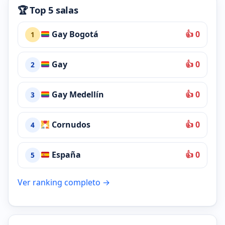
🏆 Top 5 salas
Gay Bogotá
👍 0
1
Gay
👍 0
2
Gay Medellín
👍 0
3
Cornudos
👍 0
4
España
👍 0
5
Ver ranking completo →