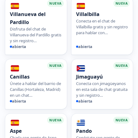
NUEVA
NUEVA
Villanueva del
Villalbilla
Conecta en el chat de
Pardillo
Villalbilla gratis y sin registro
Disfruta del chat de
para hablar con…
Villanueva del Pardillo gratis
y sin registro…
abierta
abierta
NUEVA
NUEVA
Canillas
Jimaguayú
Únete a hablar del barrio de
Conecta con jimagüeyanos
Canillas (Hortaleza, Madrid)
en esta sala de chat gratuita
en un chat…
y sin registro…
abierta
abierta
NUEVA
NUEVA
Aspe
Pando
Charla con gente de Aspe
Conéctate con gente de