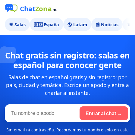
💬 Salas
🇪🇸 España
🌎 Latam
📰 Noticias
🏅 
Chat gratis sin registro: salas en
español para conocer gente
Salas de chat en español gratis y sin registro: por
país, ciudad y temática. Escribe un apodo y entra a
charlar al instante.
Tu
Entrar al chat →
nombre
Sin email ni contraseña. Recordamos tu nombre solo en este