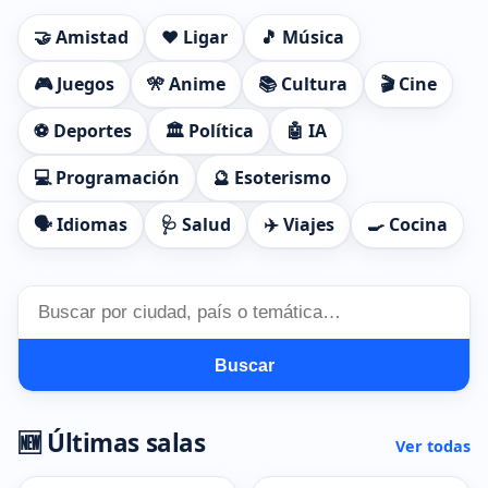
🤝 Amistad
❤️ Ligar
🎵 Música
🎮 Juegos
🎌 Anime
📚 Cultura
🎬 Cine
⚽ Deportes
🏛️ Política
🤖 IA
💻 Programación
🔮 Esoterismo
🗣️ Idiomas
🩺 Salud
✈️ Viajes
🍳 Cocina
Buscar
🆕 Últimas salas
Ver todas