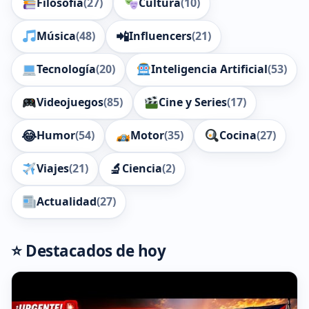
Filosofía
(27)
Cultura
(10)
📲
Música
(48)
Influencers
(21)
Tecnología
(20)
Inteligencia Artificial
(53)
Videojuegos
(85)
Cine y Series
(17)
😂
Humor
(54)
Motor
(35)
Cocina
(27)
🔬
Viajes
(21)
Ciencia
(2)
Actualidad
(27)
⭐ Destacados de hoy