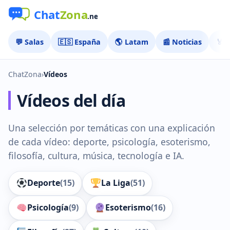
💬 Salas
🇪🇸 España
🌎 Latam
📰 Noticias
🏅 
ChatZona
›
Vídeos
Vídeos del día
Una selección por temáticas con una explicación
de cada vídeo: deporte, psicología, esoterismo,
filosofía, cultura, música, tecnología e IA.
Deporte
(15)
La Liga
(51)
Psicología
(9)
Esoterismo
(16)