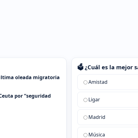
🗳️ ¿Cuál es la mejor
 última oleada migratoria
¿Cuál
Amistad
es
la
Ceuta por “seguridad
Ligar
mejor
sala
de
Madrid
chat
de
Música