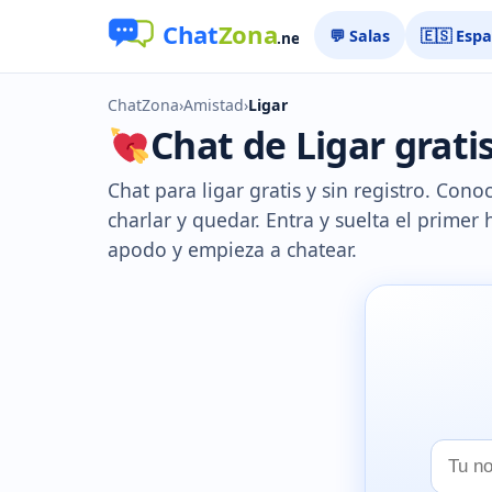
💬 Salas
🇪🇸 Esp
ChatZona
›
Amistad
›
Ligar
Chat de Ligar gratis
Chat para ligar gratis y sin registro. Conoc
charlar y quedar. Entra y suelta el primer h
apodo y empieza a chatear.
Tu
nombr