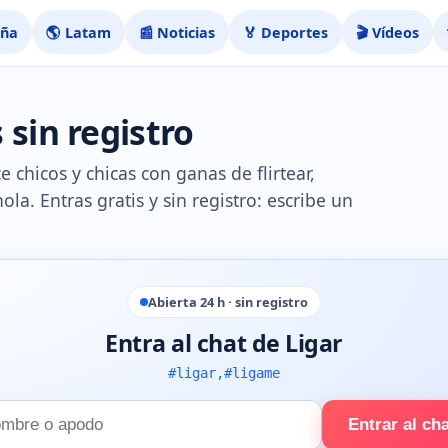
aña
🌎 Latam
📰 Noticias
🏅 Deportes
🎬 Vídeos
 sin registro
e chicos y chicas con ganas de flirtear,
ola. Entras gratis y sin registro: escribe un
Abierta 24 h · sin registro
Entra al chat de Ligar
#ligar,#ligame
Entrar al ch
e