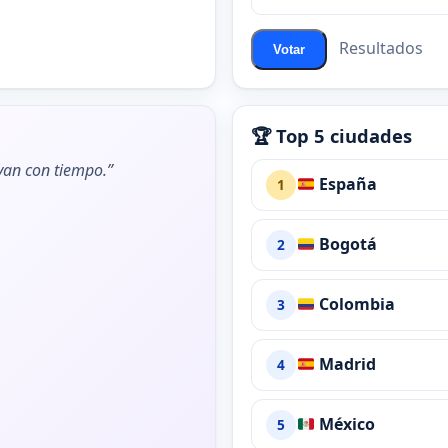
ChatZona?
Resultados
Votar
🏆 Top 5 ciudades
ivan con tiempo.”
España
1
Bogotá
2
Colombia
3
Madrid
4
México
5