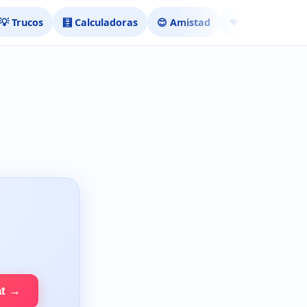
💡 Trucos
🧮 Calculadoras
😊 Amistad
❤️ Ligar
at →