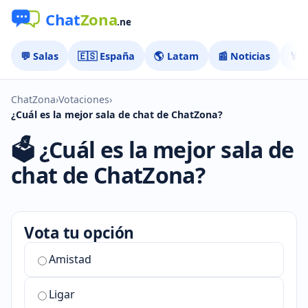
💬 Salas
🇪🇸 España
🌎 Latam
📰 Noticias
🏅 
ChatZona
›
Votaciones
›
¿Cuál es la mejor sala de chat de ChatZona?
🗳️ ¿Cuál es la mejor sala de
chat de ChatZona?
Vota tu opción
¿Cuál
Amistad
es
la
Ligar
mejor