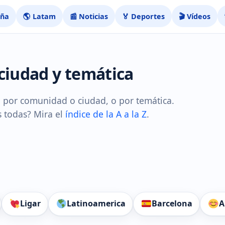
aña
🌎 Latam
📰 Noticias
🏅 Deportes
🎬 Vídeos
 ciudad y temática
, por comunidad o ciudad, o por temática.
as todas? Mira el
índice de la A a la Z
.
Ligar
Latinoamerica
Barcelona
A