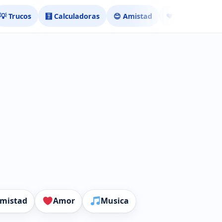
💡 Trucos
🧮 Calculadoras
😊 Amistad
❤️ Ligar
mistad
Amor
Musica