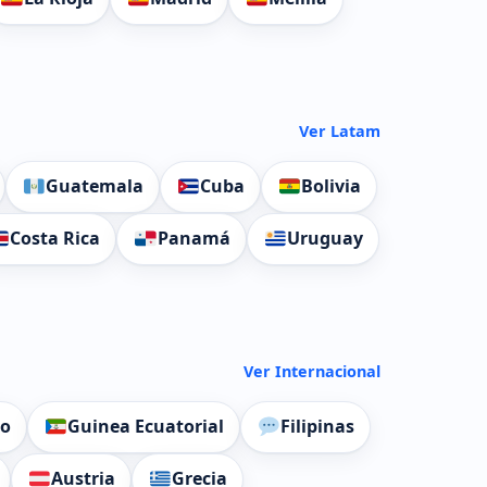
Ver Latam
Guatemala
Cuba
Bolivia
Costa Rica
Panamá
Uruguay
Ver Internacional
do
Guinea Ecuatorial
Filipinas
Austria
Grecia