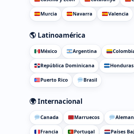
Murcia
Navarra
Valencia
🌎 Latinoamérica
México
Argentina
Colombi
República Dominicana
Honduras
Puerto Rico
Brasil
🌍 Internacional
Canada
Marruecos
Aleman
Francia
Portugal
Países Ba