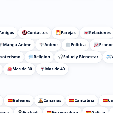
Amigos
Contactos
Parejas
Relaciones
Manga Anime
Anime
Politica
Econo
Esoterismo
Religion
Salud y Bienestar
Mas de 30
Mas de 40
Baleares
Canarias
Cantabria
Ca
Ceuta
Euskadi
Extremadura
Galicia