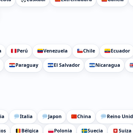
a
Perú
Venezuela
Chile
Ecuador
Paraguay
El Salvador
Nicaragua
ia
Italia
Japon
China
Reino Uni
jos
Bélgica
Polonia
Suecia
Suiza