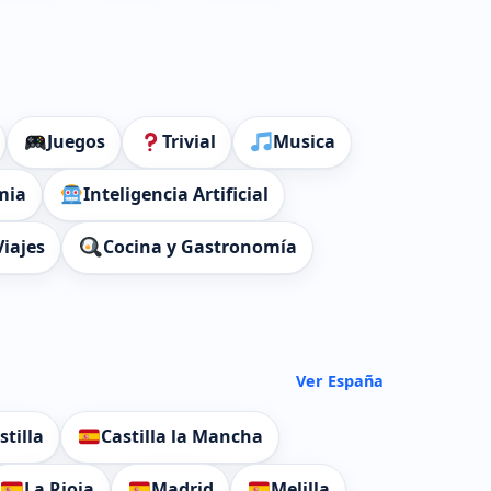
Juegos
Trivial
Musica
mia
Inteligencia Artificial
Viajes
Cocina y Gastronomía
Ver España
stilla
Castilla la Mancha
La Rioja
Madrid
Melilla