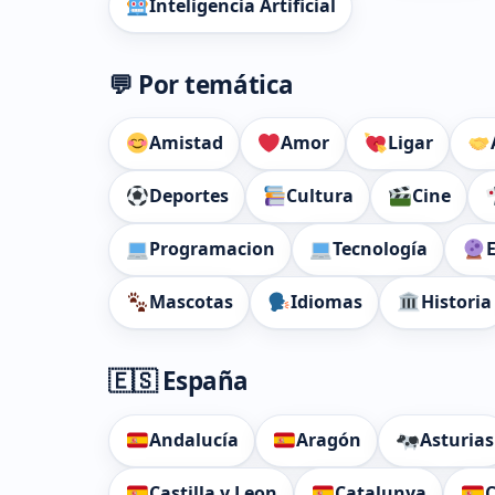
Inteligencia Artificial
💬 Por temática
Amistad
Amor
Ligar
Deportes
Cultura
Cine
Programacion
Tecnología
Mascotas
Idiomas
Historia
🇪🇸 España
Andalucía
Aragón
Asturias
Castilla y Leon
Catalunya