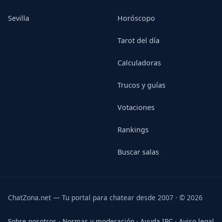
Sevilla
Horóscopo
Tarot del día
Calculadoras
Trucos y guías
Votaciones
Rankings
Buscar salas
ChatZona.net — Tu portal para chatear desde 2007 · © 2026
Sobre nosotros
·
Normas y moderación
·
Ayuda IRC
·
Aviso legal