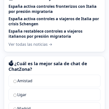
España activa controles fronterizos con Italia
por presión migratoria
España activa controles a viajeros de Italia por
crisis Schengen
España restablece controles a viajeros
italianos por presión migratoria
Ver todas las noticias →
🗳️ ¿Cuál es la mejor sala de chat de
ChatZona?
¿Cuál
Amistad
es
la
Ligar
mejor
sala
de
Madrid