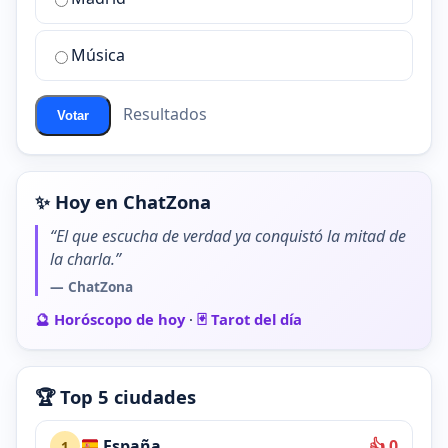
chat
de
Música
ChatZona?
Resultados
Votar
✨ Hoy en ChatZona
“El que escucha de verdad ya conquistó la mitad de
la charla.”
— ChatZona
🔮 Horóscopo de hoy
·
🃏 Tarot del día
🏆 Top 5 ciudades
España
👍 0
1