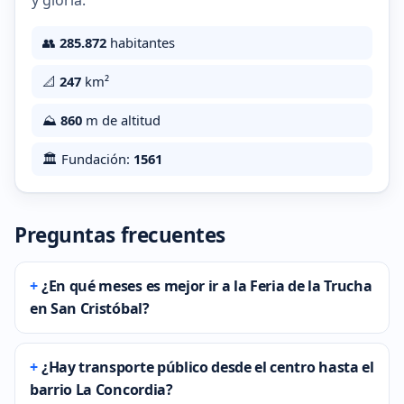
y gloria.
👥
285.872
habitantes
📐
247
km²
⛰️
860
m de altitud
🏛️ Fundación:
1561
Preguntas frecuentes
¿En qué meses es mejor ir a la Feria de la Trucha
en San Cristóbal?
¿Hay transporte público desde el centro hasta el
barrio La Concordia?