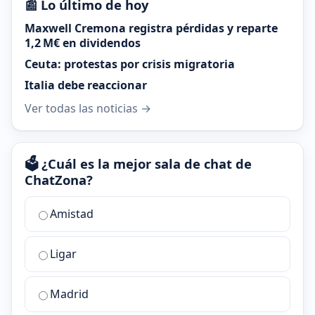
📰 Lo último de hoy
Maxwell Cremona registra pérdidas y reparte
1,2 M€ en dividendos
Ceuta: protestas por crisis migratoria
Italia debe reaccionar
Ver todas las noticias →
🗳️ ¿Cuál es la mejor sala de chat de
ChatZona?
¿Cuál
Amistad
es
la
Ligar
mejor
sala
de
Madrid
chat