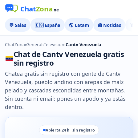
💬 Salas
🇪🇸 España
🌎 Latam
📰 Noticias
🏅 
ChatZona
›
General
›
Television
›
Cantv Venezuela
Chat de Cantv Venezuela gratis
sin registro
Chatea gratis sin registro con gente de Cantv
Venezuela, pueblo andino con arepas de maíz
pelado y cascadas escondidas entre montañas.
Sin cuenta ni email: pones un apodo y ya estás
dentro.
Abierta 24 h · sin registro