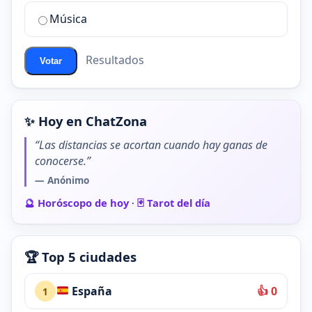
de
Música
ChatZona?
Resultados
Votar
✨ Hoy en ChatZona
“Las distancias se acortan cuando hay ganas de
conocerse.”
— Anónimo
🔮 Horóscopo de hoy
·
🃏 Tarot del día
🏆 Top 5 ciudades
España
👍 0
1