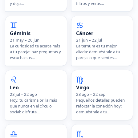
filtros y verás…
y deja…
♊
♋
Géminis
Cáncer
21 may – 20 jun
21 jun – 22 jul
La curiosidad te acerca más
La ternura es tu mejor
a tu pareja: haz preguntas y
aliada: demuéstrale a tu
escucha sus…
pareja lo que sientes…
♌
♍
Leo
Virgo
23 jul – 22 ago
23 ago – 22 sep
Hoy, tu carisma brilla más
Pequeños detalles pueden
que nunca en el círculo
reforzar la conexión hoy:
social: disfruta…
demuéstrale a tu…
♎
♏