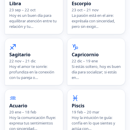
Libra
Escorpio
23 sep – 22 oct
23 oct – 21 nov
Hoy es un buen día para
La pasión está en el aire:
equilibrar atención entre tu
exprésala con sinceridad,
relación y tu…
pero sin exigir…
♐
♑
Sagitario
Capricornio
22 nov – 21 dic
22 dic – 19 ene
Hoy el amor te sonríe:
Si estás soltero, hoy es buen
profundiza en la conexión
día para socializar; si estás
con tu pareja o…
en…
♒
♓
Acuario
Piscis
20 ene – 18 feb
19 feb – 20 mar
Hoy la comunicación fluye:
Hoy la intuición te guía:
expresa tus sentimientos
confía en lo que sientes y
con sinceridad…
actúa con…