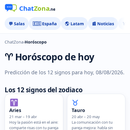
💬 Salas
🇪🇸 España
🌎 Latam
📰 Noticias
🏅 
ChatZona
›
Horóscopo
♈ Horóscopo de hoy
Predicción de los 12 signos para hoy, 08/08/2026.
Los 12 signos del zodiaco
♉
Tauro
Aries
20 abr – 20 may
21 mar – 19 abr
La comunicación con tu
Hoy la pasión está en el aire:
pareja mejora: habla sin
comparte risas con tu pareja