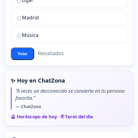
Ligar
mejor
sala
de
Madrid
chat
de
Música
ChatZona?
Resultados
Votar
✨ Hoy en ChatZona
“A veces un desconocido se convierte en tu persona
favorita.”
— ChatZona
🔮 Horóscopo de hoy
·
🃏 Tarot del día