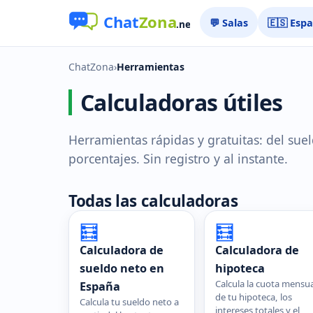
💬 Salas
🇪🇸 Esp
ChatZona
›
Herramientas
Calculadoras útiles
Herramientas rápidas y gratuitas: del suel
porcentajes. Sin registro y al instante.
Todas las calculadoras
🧮
🧮
Calculadora de
Calculadora de
sueldo neto en
hipoteca
Calcula la cuota mensua
España
de tu hipoteca, los
Calcula tu sueldo neto a
intereses totales y el