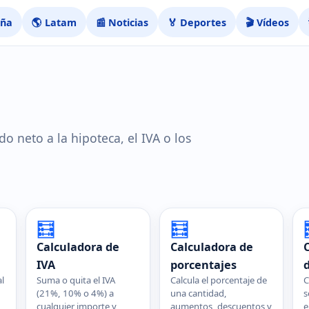
aña
🌎 Latam
📰 Noticias
🏅 Deportes
🎬 Vídeos
do neto a la hipoteca, el IVA o los
🧮
🧮
Calculadora de
Calculadora de
IVA
porcentajes
l
Suma o quita el IVA
Calcula el porcentaje de
C
(21%, 10% o 4%) a
una cantidad,
s
cualquier importe y
aumentos, descuentos y
e