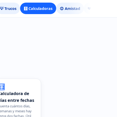
💡 Trucos
🧮 Calculadoras
😊 Amistad
❤️ Ligar
🧮
Calculadora de
días entre fechas
uenta cuántos días,
emanas y meses hay
ntre dos fechas. Útil