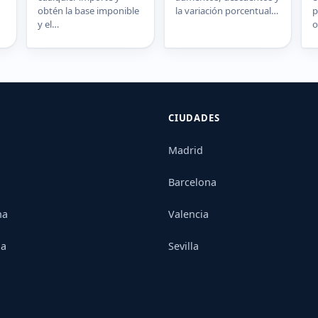
obtén la base imponible
la variación porcentual…
p
y el…
CIUDADES
Madrid
Barcelona
na
Valencia
ia
Sevilla