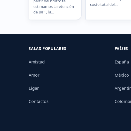
partir del bruto: te
coste total del…
estimamos la retención
de IRPF, la…
SALAS POPULARES
PAÍSES
Amistad
España
Amor
México
Ligar
Argenti
Contactos
Colomb