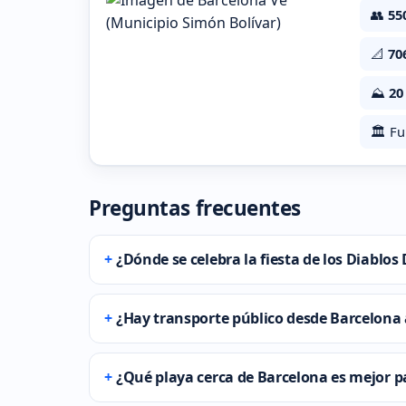
👥
55
📐
70
⛰️
20
🏛️ F
Preguntas frecuentes
¿Dónde se celebra la fiesta de los Diablo
¿Hay transporte público desde Barcelona a
¿Qué playa cerca de Barcelona es mejor pa