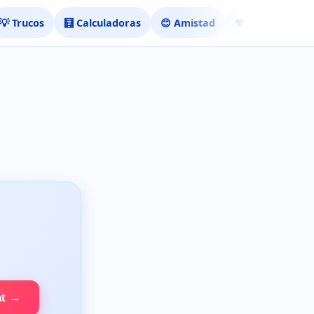
💡 Trucos
🧮 Calculadoras
😊 Amistad
❤️ Ligar
at →