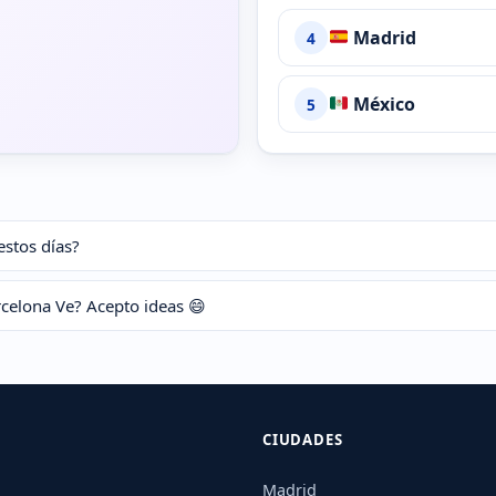
Madrid
4
México
5
estos días?
rcelona Ve? Acepto ideas 😄
CIUDADES
Madrid