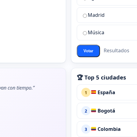
sala
de
Madrid
chat
de
Música
ChatZona?
Resultados
Votar
🏆 Top 5 ciudades
ivan con tiempo.”
España
1
Bogotá
2
Colombia
3