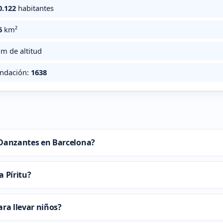
0.122
habitantes
6
km²
m de altitud
undación:
1638
s Danzantes en Barcelona?
 Píritu?
ra llevar niños?