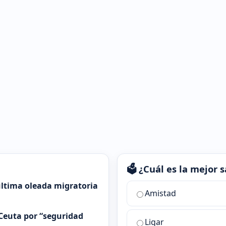
🗳️ ¿Cuál es la mejor
 última oleada migratoria
¿Cuál
Amistad
es
la
Ceuta por “seguridad
Ligar
mejor