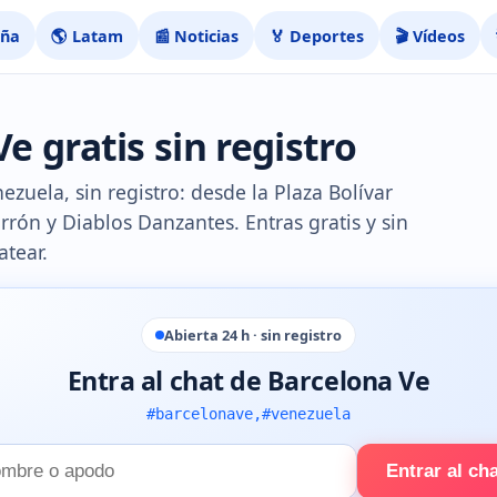
aña
🌎 Latam
📰 Noticias
🏅 Deportes
🎬 Vídeos
e gratis sin registro
zuela, sin registro: desde la Plaza Bolívar
arrón y Diablos Danzantes. Entras gratis y sin
atear.
Abierta 24 h · sin registro
Entra al chat de Barcelona Ve
#barcelonave,#venezuela
Entrar al ch
e