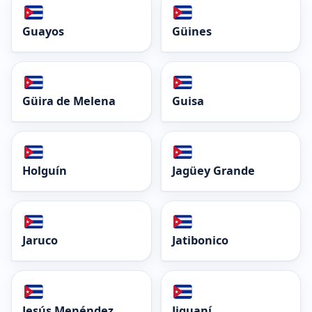
Guayos
Güines
Güira de Melena
Guisa
Holguín
Jagüey Grande
Jaruco
Jatibonico
Jesús Menéndez
Jiguaní