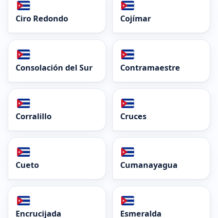
Ciro Redondo
Cojímar
Consolación del Sur
Contramaestre
Corralillo
Cruces
Cueto
Cumanayagua
Encrucijada
Esmeralda