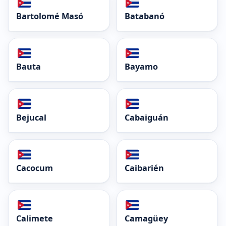
Bartolomé Masó
Batabanó
Bauta
Bayamo
Bejucal
Cabaiguán
Cacocum
Caibarién
Calimete
Camagüey