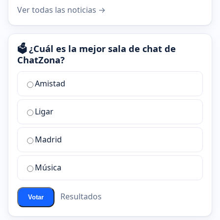
Ver todas las noticias →
🗳️ ¿Cuál es la mejor sala de chat de
ChatZona?
¿Cuál
Amistad
es
la
Ligar
mejor
sala
de
Madrid
chat
de
Música
ChatZona?
Resultados
Votar