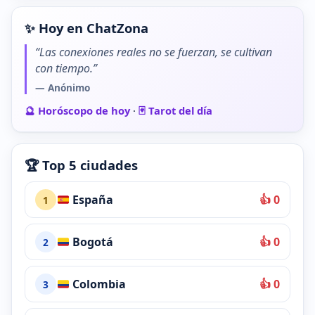
✨ Hoy en ChatZona
“Las conexiones reales no se fuerzan, se cultivan
con tiempo.”
— Anónimo
🔮 Horóscopo de hoy
·
🃏 Tarot del día
🏆 Top 5 ciudades
España
👍 0
1
Bogotá
👍 0
2
Colombia
👍 0
3