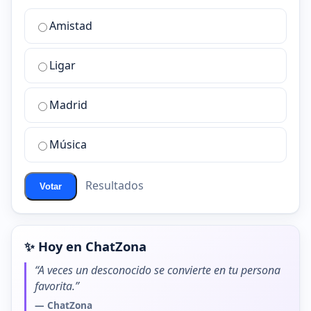
¿Cuál
Amistad
es
la
Ligar
mejor
sala
de
Madrid
chat
de
Música
ChatZona?
Resultados
Votar
✨ Hoy en ChatZona
“A veces un desconocido se convierte en tu persona
favorita.”
— ChatZona