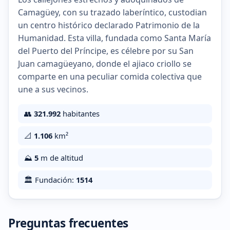
Camagüey, con su trazado laberíntico, custodian
un centro histórico declarado Patrimonio de la
Humanidad. Esta villa, fundada como Santa María
del Puerto del Príncipe, es célebre por su San
Juan camagüeyano, donde el ajiaco criollo se
comparte en una peculiar comida colectiva que
une a sus vecinos.
👥
321.992
habitantes
📐
1.106
km²
⛰️
5
m de altitud
🏛️ Fundación:
1514
Preguntas frecuentes