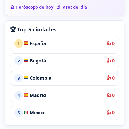
🔮 Horóscopo de hoy
·
🃏 Tarot del día
🏆 Top 5 ciudades
España
👍 0
1
Bogotá
👍 0
2
Colombia
👍 0
3
Madrid
👍 0
4
México
👍 0
5