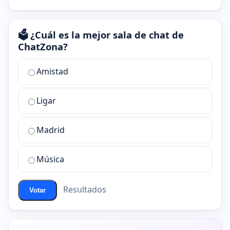
🗳️ ¿Cuál es la mejor sala de chat de
ChatZona?
¿Cuál
Amistad
es
la
Ligar
mejor
sala
de
Madrid
chat
de
Música
ChatZona?
Resultados
Votar