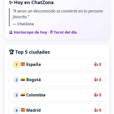
✨ Hoy en ChatZona
“A veces un desconocido se convierte en tu persona
favorita.”
— ChatZona
🔮 Horóscopo de hoy
·
🃏 Tarot del día
🏆 Top 5 ciudades
España
👍 0
1
Bogotá
👍 0
2
Colombia
👍 0
3
Madrid
👍 0
4