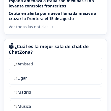
España amenaza a Italia con medidas si no
levanta controles fronterizos
Ceuta en alerta por nueva llamada masiva a
cruzar la frontera el 15 de agosto
Ver todas las noticias →
🗳️ ¿Cuál es la mejor sala de chat de
ChatZona?
¿Cuál
Amistad
es
la
Ligar
mejor
sala
de
Madrid
chat
de
Música
ChatZona?