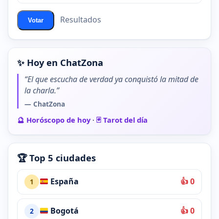
Resultados
Votar
✨ Hoy en ChatZona
“El que escucha de verdad ya conquistó la mitad de
la charla.”
— ChatZona
🔮 Horóscopo de hoy
·
🃏 Tarot del día
🏆 Top 5 ciudades
España
👍 0
1
Bogotá
👍 0
2