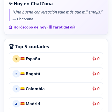
✨ Hoy en ChatZona
“Una buena conversación vale más que mil emojis.”
— ChatZona
🔮 Horóscopo de hoy
·
🃏 Tarot del día
🏆 Top 5 ciudades
España
👍 0
1
Bogotá
👍 0
2
Colombia
👍 0
3
Madrid
👍 0
4