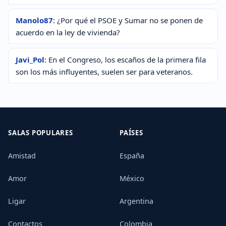
Manolo87
: ¿Por qué el PSOE y Sumar no se ponen de
acuerdo en la ley de vivienda?
Javi_Pol
: En el Congreso, los escaños de la primera fila
son los más influyentes, suelen ser para veteranos.
SALAS POPULARES
PAÍSES
Amistad
España
Amor
México
Ligar
Argentina
Contactos
Colombia