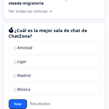
oleada migratoria
Ver todas las noticias →
🗳️ ¿Cuál es la mejor sala de chat de
ChatZona?
¿Cuál
Amistad
es
la
Ligar
mejor
sala
de
Madrid
chat
de
Música
ChatZona?
Resultados
Votar