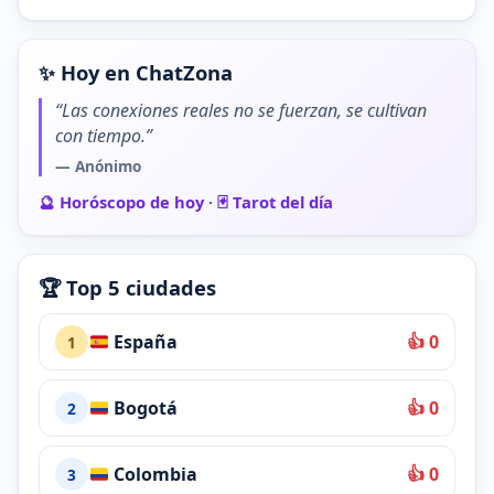
✨ Hoy en ChatZona
“Las conexiones reales no se fuerzan, se cultivan
con tiempo.”
— Anónimo
🔮 Horóscopo de hoy
·
🃏 Tarot del día
🏆 Top 5 ciudades
España
👍 0
1
Bogotá
👍 0
2
Colombia
👍 0
3