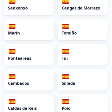
Sanxenxo
Cangas de Morrazo
Marín
Tomiño
Ponteareas
Tui
Cambados
Silleda
Caldas de Reis
Poio