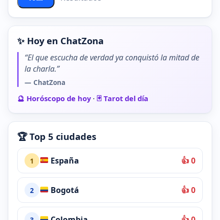
✨ Hoy en ChatZona
“El que escucha de verdad ya conquistó la mitad de
la charla.”
— ChatZona
🔮 Horóscopo de hoy
·
🃏 Tarot del día
🏆 Top 5 ciudades
España
👍 0
1
Bogotá
👍 0
2
Colombia
👍 0
3