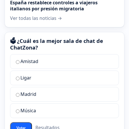
España restablece controles a viajeros
italianos por presión migratoria
Ver todas las noticias →
🗳️ ¿Cuál es la mejor sala de chat de
ChatZona?
¿Cuál
Amistad
es
la
Ligar
mejor
sala
de
Madrid
chat
de
Música
ChatZona?
Resultados
Votar