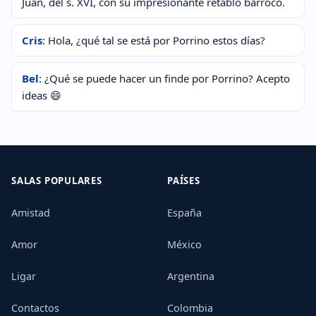
Juan, del s. XVI, con su impresionante retablo barroco.
Cris
: Hola, ¿qué tal se está por Porrino estos días?
Bel
: ¿Qué se puede hacer un finde por Porrino? Acepto
ideas 😄
SALAS POPULARES
PAÍSES
Amistad
España
Amor
México
Ligar
Argentina
Contactos
Colombia