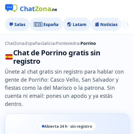
💬 Salas
🇪🇸 España
🌎 Latam
📰 Noticias
🏅 
ChatZona
›
España
›
Galicia
›
Pontevedra
›
Porrino
Chat de Porrino gratis sin
registro
Únete al chat gratis sin registro para hablar con
gente de Porriño: Casco Vello, San Salvador y
fiestas como la del Marisco o la patrona. Sin
cuenta ni email: pones un apodo y ya estás
dentro.
Abierta 24 h · sin registro