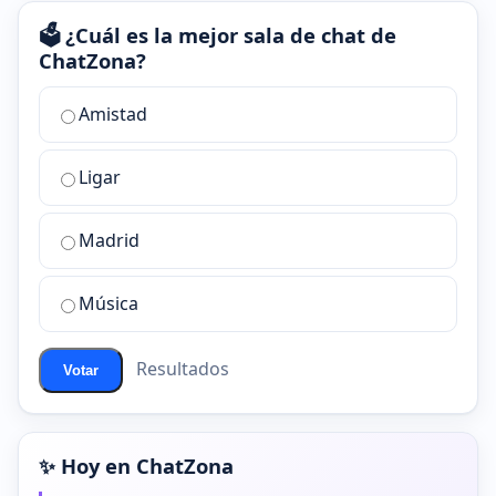
🗳️ ¿Cuál es la mejor sala de chat de
ChatZona?
¿Cuál
Amistad
es
la
Ligar
mejor
sala
de
Madrid
chat
de
Música
ChatZona?
Resultados
Votar
✨ Hoy en ChatZona