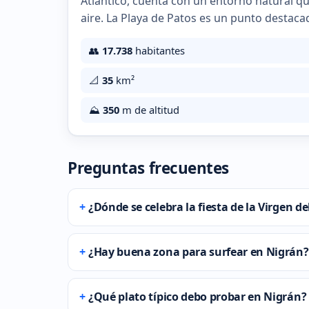
Atlántico, cuenta con un entorno natural q
aire. La Playa de Patos es un punto destacad
👥
17.738
habitantes
📐
35
km²
⛰️
350
m de altitud
Preguntas frecuentes
¿Dónde se celebra la fiesta de la Virgen 
¿Hay buena zona para surfear en Nigrán?
¿Qué plato típico debo probar en Nigrán?