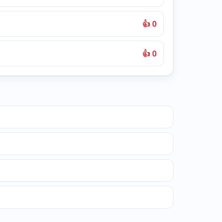
👍 0
👍 0