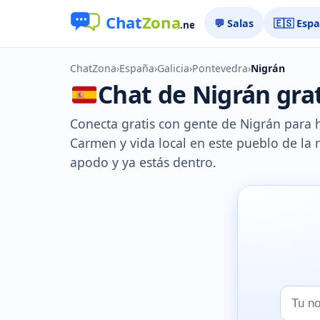
💬 Salas
🇪🇸 Esp
ChatZona
›
España
›
Galicia
›
Pontevedra
›
Nigrán
Chat de Nigrán grat
Conecta gratis con gente de Nigrán para ha
Carmen y vida local en este pueblo de la r
apodo y ya estás dentro.
Tu
nombr