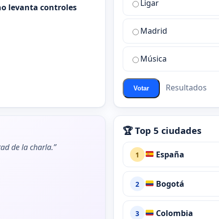
Ligar
mejor
o levanta controles
sala
de
Madrid
chat
de
Música
ChatZona?
Resultados
Votar
🏆 Top 5 ciudades
ad de la charla.”
España
1
Bogotá
2
Colombia
3