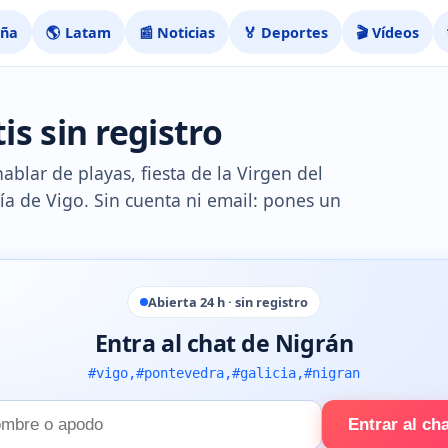
aña
🌎 Latam
📰 Noticias
🏅 Deportes
🎬 Vídeos
is sin registro
blar de playas, fiesta de la Virgen del
ía de Vigo. Sin cuenta ni email: pones un
Abierta 24 h · sin registro
Entra al chat de Nigrán
#vigo,#pontevedra,#galicia,#nigran
Entrar al ch
e