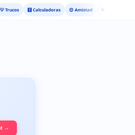
💡 Trucos
🧮 Calculadoras
😊 Amistad
❤️ Ligar
at →