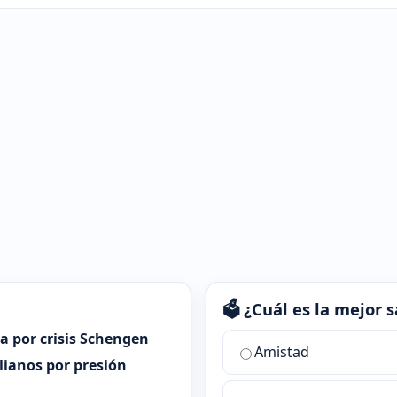
🗳️ ¿Cuál es la mejor
ia por crisis Schengen
¿Cuál
Amistad
es
alianos por presión
la