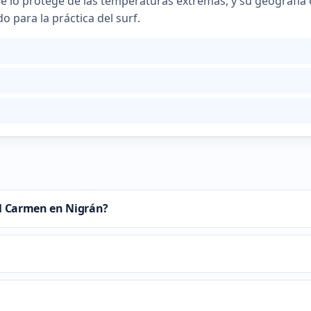
ue lo protege de las temperaturas extremas, y su geografía
o para la práctica del surf.
del Carmen en Nigrán?