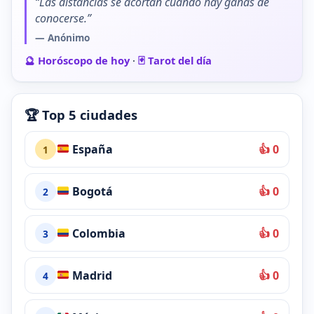
“Las distancias se acortan cuando hay ganas de
conocerse.”
— Anónimo
🔮 Horóscopo de hoy
·
🃏 Tarot del día
🏆 Top 5 ciudades
España
👍 0
1
Bogotá
👍 0
2
Colombia
👍 0
3
Madrid
👍 0
4