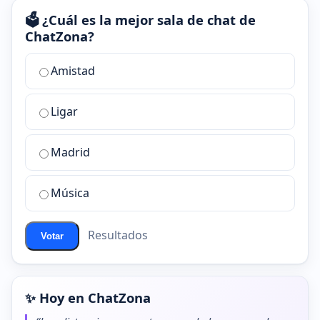
🗳️ ¿Cuál es la mejor sala de chat de
ChatZona?
¿Cuál
Amistad
es
la
Ligar
mejor
sala
de
Madrid
chat
de
Música
ChatZona?
Resultados
Votar
✨ Hoy en ChatZona