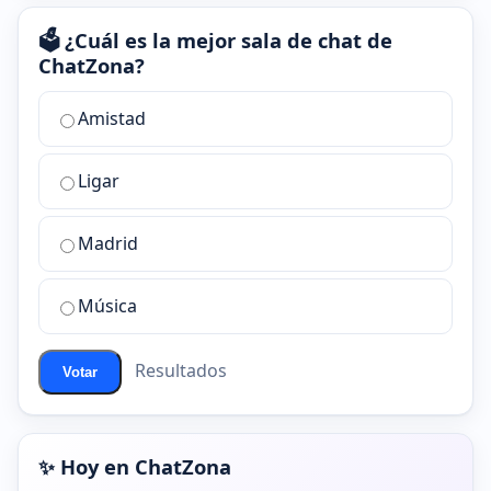
🗳️ ¿Cuál es la mejor sala de chat de
ChatZona?
¿Cuál
Amistad
es
la
Ligar
mejor
sala
de
Madrid
chat
de
Música
ChatZona?
Resultados
Votar
✨ Hoy en ChatZona