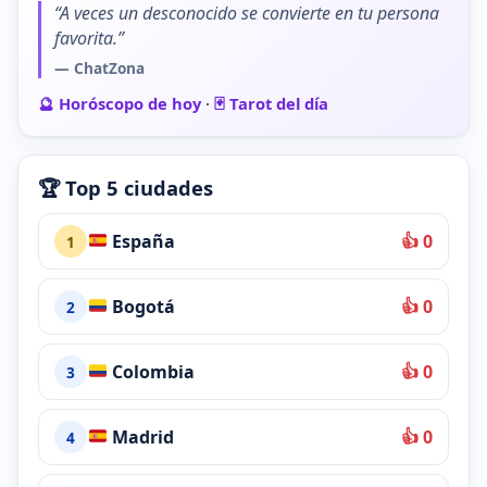
“A veces un desconocido se convierte en tu persona
favorita.”
— ChatZona
🔮 Horóscopo de hoy
·
🃏 Tarot del día
🏆 Top 5 ciudades
España
👍 0
1
Bogotá
👍 0
2
Colombia
👍 0
3
Madrid
👍 0
4