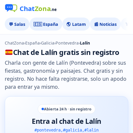
💬 Salas
🇪🇸 España
🌎 Latam
📰 Noticias
🏅 
ChatZona
›
España
›
Galicia
›
Pontevedra
›
Lalín
Chat de Lalín gratis sin registro
Charla con gente de Lalín (Pontevedra) sobre sus
fiestas, gastronomía y paisajes. Chat gratis y sin
registro. No hace falta registrarse, solo un apodo
para entrar ya mismo.
Abierta 24 h · sin registro
Entra al chat de Lalín
#pontevedra,#galicia,#lalin