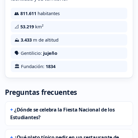
👥
811.611
habitantes
📐
53.219
km²
⛰️
3.433
m de altitud
🗣️ Gentilicio:
jujeño
🏛️ Fundación:
1834
Preguntas frecuentes
¿Dónde se celebra la Fiesta Nacional de los
Estudiantes?
¿Qué plato típico pedir en un restaurante de