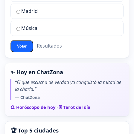
sala
de
Madrid
chat
de
Música
ChatZona?
Resultados
Votar
✨ Hoy en ChatZona
“El que escucha de verdad ya conquistó la mitad de
la charla.”
— ChatZona
🔮 Horóscopo de hoy
·
🃏 Tarot del día
🏆 Top 5 ciudades