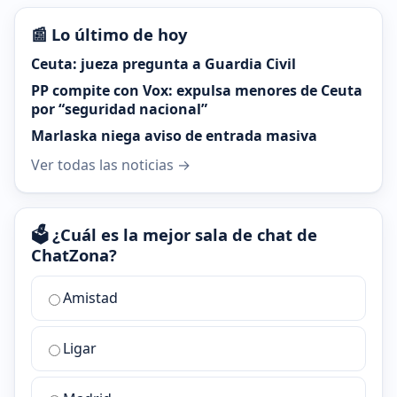
📰 Lo último de hoy
Ceuta: jueza pregunta a Guardia Civil
PP compite con Vox: expulsa menores de Ceuta
por “seguridad nacional”
Marlaska niega aviso de entrada masiva
Ver todas las noticias →
🗳️ ¿Cuál es la mejor sala de chat de
ChatZona?
¿Cuál
Amistad
es
la
Ligar
mejor
sala
de