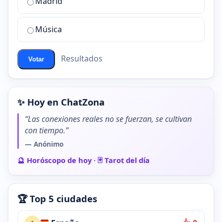
Madrid
chat
de
Música
ChatZona?
Resultados
Votar
✨ Hoy en ChatZona
“Las conexiones reales no se fuerzan, se cultivan
con tiempo.”
— Anónimo
🔮 Horóscopo de hoy
·
🃏 Tarot del día
🏆 Top 5 ciudades