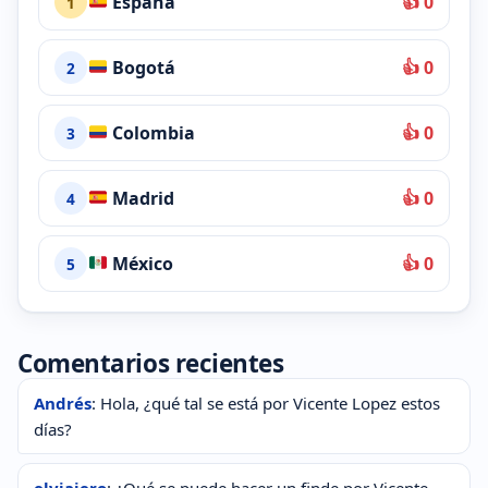
España
👍 0
1
Bogotá
👍 0
2
Colombia
👍 0
3
Madrid
👍 0
4
México
👍 0
5
Comentarios recientes
Andrés
: Hola, ¿qué tal se está por Vicente Lopez estos
días?