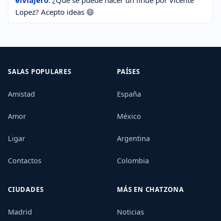
elviajero
: ¿Qué se puede hacer un finde por Vicente
Lopez? Acepto ideas 😄
SALAS POPULARES
PAÍSES
Amistad
España
Amor
México
Ligar
Argentina
Contactos
Colombia
CIUDADES
MÁS EN CHATZONA
Madrid
Noticias