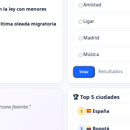
¿Cuál
Amistad
es
n la ley con menores
la
Ligar
mejor
 última oleada migratoria
sala
de
Madrid
chat
de
Música
ChatZona?
Resultados
Votar
🏆 Top 5 ciudades
rsona favorita.”
España
1
Bogotá
2