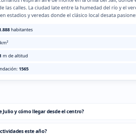
cumanos respiran aire de monte en la orilla del Salí, donde 
de las calles. La ciudad late entre la humedad del río y el 
 en estadios y veredas donde el clásico local desata pasion
1.888
habitantes
km²
1
m de altitud
undación:
1565
Julio y cómo llegar desde el centro?
ctividades este año?