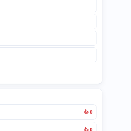
👍 0
👍 0