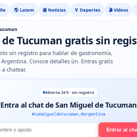
aña
🌎 Latam
📰 Noticias
🏅 Deportes
🎬 Vídeos
 Tucuman
 de Tucuman gratis sin regis
ito sin registro para hablar de gastronomía,
Argentina. Conoce detalles ún. Entras gratis
 a chatear.
Abierta 24 h · sin registro
Entra al chat de San Miguel de Tucuman
#sanmigueldetucuman,#argentina
Entrar al ch
e