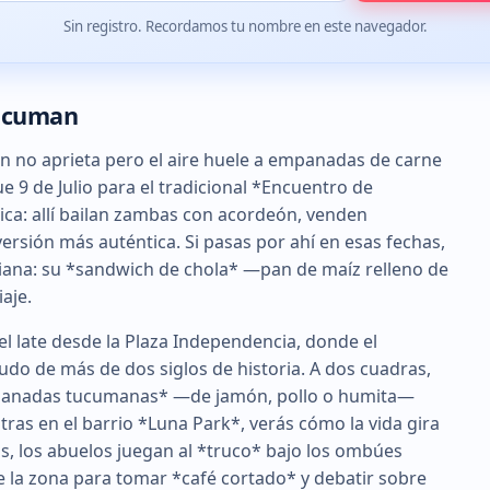
Sin registro. Recordamos tu nombre en este navegador.
Tucuman
n no aprieta pero el aire huele a empanadas de carne
e 9 de Julio para el tradicional *Encuentro de
mica: allí bailan zambas con acordeón, venden
versión más auténtica. Si pasas por ahí en esas fechas,
iviana: su *sandwich de chola* —pan de maíz relleno de
aje.
el late desde la Plaza Independencia, donde el
do de más de dos siglos de historia. A dos cuadras,
empanadas tucumanas* —de jamón, pollo o humita—
tras en el barrio *Luna Park*, verás cómo la vida gira
os, los abuelos juegan al *truco* bajo los ombúes
e la zona para tomar *café cortado* y debatir sobre