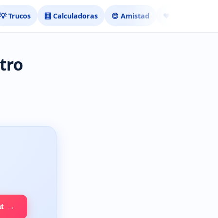
💡 Trucos
🧮 Calculadoras
😊 Amistad
❤️ Ligar
tro
at →