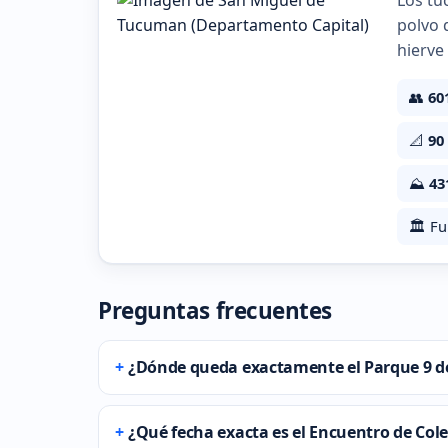
Los tu
polvo 
hierve
👥
60
📐
90
⛰️
43
🏛️ F
Preguntas frecuentes
¿Dónde queda exactamente el Parque 9 de 
¿Qué fecha exacta es el Encuentro de Cole