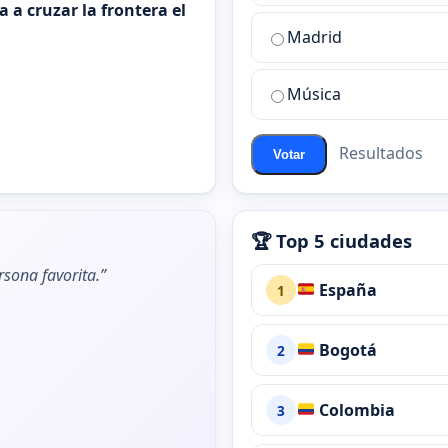
sala
 a cruzar la frontera el
de
Madrid
chat
de
Música
ChatZona?
Resultados
Votar
🏆 Top 5 ciudades
rsona favorita.”
España
1
Bogotá
2
Colombia
3