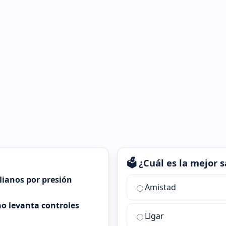
🗳️ ¿Cuál es la mejor
alianos por presión
¿Cuál
Amistad
es
o levanta controles
la
Ligar
mejor