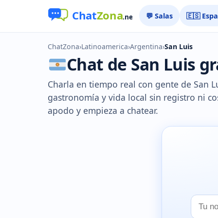
💬 Salas
🇪🇸 Esp
ChatZona
›
Latinoamerica
›
Argentina
›
San Luis
Chat de San Luis gra
Charla en tiempo real con gente de San Lui
gastronomía y vida local sin registro ni cos
apodo y empieza a chatear.
Tu
nombr