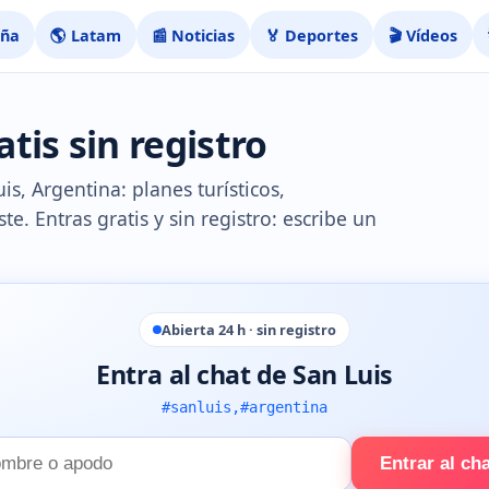
aña
🌎 Latam
📰 Noticias
🏅 Deportes
🎬 Vídeos
tis sin registro
s, Argentina: planes turísticos,
te. Entras gratis y sin registro: escribe un
Abierta 24 h · sin registro
Entra al chat de San Luis
#sanluis,#argentina
Entrar al ch
e