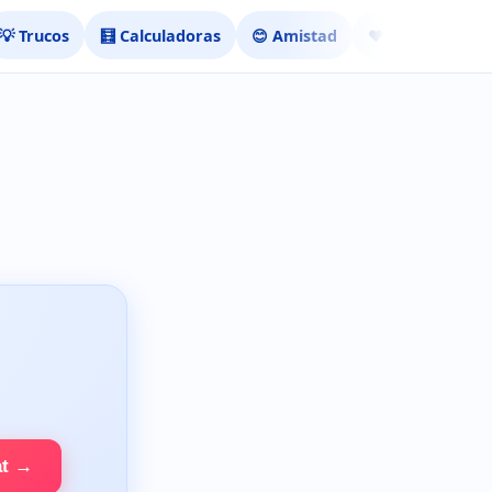
💡 Trucos
🧮 Calculadoras
😊 Amistad
❤️ Ligar
at →