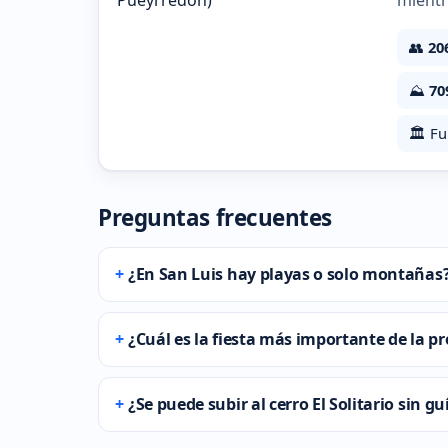
mientr
👥
20
⛰️
70
🏛️ F
Preguntas frecuentes
¿En San Luis hay playas o solo montañas
¿Cuál es la fiesta más importante de la pr
¿Se puede subir al cerro El Solitario sin gu