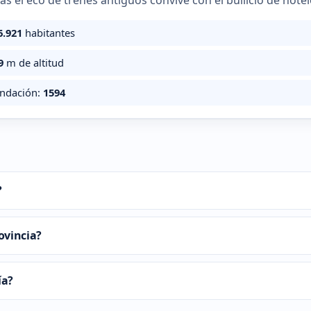
as el eco de trenes antiguos convive con el bullicio de hotel
6.921
habitantes
9
m de altitud
undación:
1594
?
ovincia?
ía?