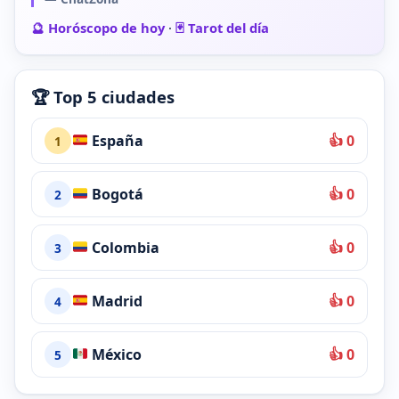
🔮 Horóscopo de hoy
·
🃏 Tarot del día
🏆 Top 5 ciudades
España
👍 0
1
Bogotá
👍 0
2
Colombia
👍 0
3
Madrid
👍 0
4
México
👍 0
5