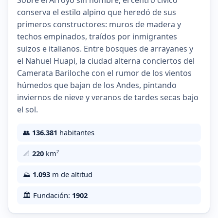
Sobre el Arroyo sin nombre, el centro cívico
conserva el estilo alpino que heredó de sus
primeros constructores: muros de madera y
techos empinados, traídos por inmigrantes
suizos e italianos. Entre bosques de arrayanes y
el Nahuel Huapi, la ciudad alterna conciertos del
Camerata Bariloche con el rumor de los vientos
húmedos que bajan de los Andes, pintando
inviernos de nieve y veranos de tardes secas bajo
el sol.
👥
136.381
habitantes
📐
220
km²
⛰️
1.093
m de altitud
🏛️ Fundación:
1902