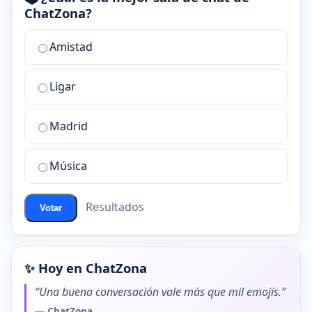
ChatZona?
¿Cuál
Amistad
es
la
Ligar
mejor
sala
de
Madrid
chat
de
Música
ChatZona?
Resultados
Votar
✨ Hoy en ChatZona
“Una buena conversación vale más que mil emojis.”
— ChatZona