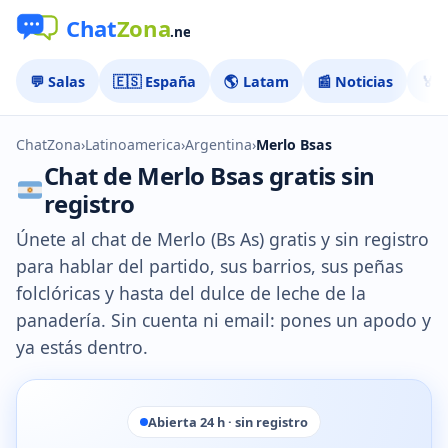
💬 Salas
🇪🇸 España
🌎 Latam
📰 Noticias
🏅 
ChatZona
›
Latinoamerica
›
Argentina
›
Merlo Bsas
Chat de Merlo Bsas gratis sin
registro
Únete al chat de Merlo (Bs As) gratis y sin registro
para hablar del partido, sus barrios, sus peñas
folclóricas y hasta del dulce de leche de la
panadería. Sin cuenta ni email: pones un apodo y
ya estás dentro.
Abierta 24 h · sin registro