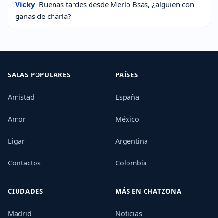
Vicky
: Buenas tardes desde Merlo Bsas, ¿alguien con
ganas de charla?
SALAS POPULARES
PAÍSES
Amistad
España
Amor
México
Ligar
Argentina
Contactos
Colombia
CIUDADES
MÁS EN CHATZONA
Madrid
Noticias