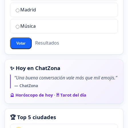
sala
de
Madrid
chat
de
Música
ChatZona?
Resultados
Votar
✨ Hoy en ChatZona
“Una buena conversación vale más que mil emojis.”
— ChatZona
🔮 Horóscopo de hoy
·
🃏 Tarot del día
🏆 Top 5 ciudades