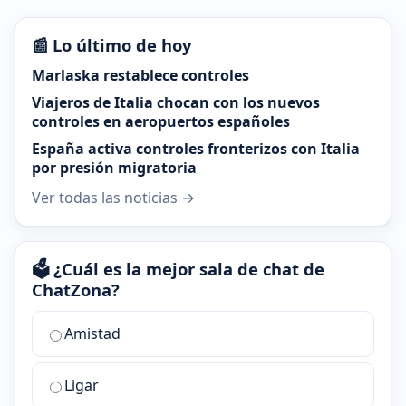
📰 Lo último de hoy
Marlaska restablece controles
Viajeros de Italia chocan con los nuevos
controles en aeropuertos españoles
España activa controles fronterizos con Italia
por presión migratoria
Ver todas las noticias →
🗳️ ¿Cuál es la mejor sala de chat de
ChatZona?
¿Cuál
Amistad
es
la
Ligar
mejor