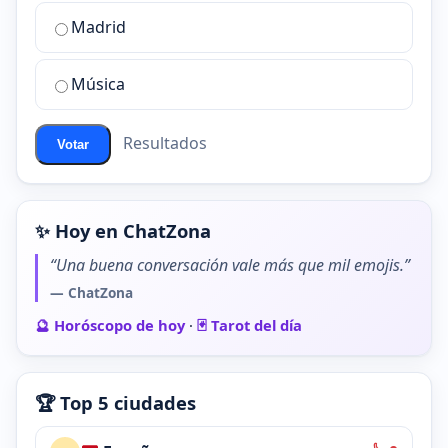
de
Madrid
chat
de
Música
ChatZona?
Resultados
Votar
✨ Hoy en ChatZona
“Una buena conversación vale más que mil emojis.”
— ChatZona
🔮 Horóscopo de hoy
·
🃏 Tarot del día
🏆 Top 5 ciudades