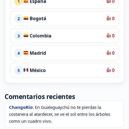
España
👍 0
1
Bogotá
👍 0
2
Colombia
👍 0
3
Madrid
👍 0
4
México
👍 0
5
Comentarios recientes
ChangoRío
: En Gualeguaychú no te pierdas la
costanera al atardecer, se ve el sol entre los árboles
como un cuadro vivo.