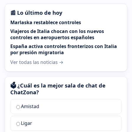
📰 Lo último de hoy
Marlaska restablece controles
Viajeros de Italia chocan con los nuevos
controles en aeropuertos españoles
España activa controles fronterizos con Italia
por presión migratoria
Ver todas las noticias →
🗳️ ¿Cuál es la mejor sala de chat de
ChatZona?
¿Cuál
Amistad
es
la
Ligar
mejor
sala