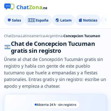
💬 Salas
🇪🇸 España
🌎 Latam
📰 Noticias
🏅 
ChatZona
›
Latinoamerica
›
Argentina
›
Concepcion Tucuman
Chat de Concepcion Tucuman
gratis sin registro
Únete al chat de Concepción Tucumán gratis sin
registro y habla con gente de este pueblo
tucumano que huele a empanadas y a fiestas
patronales. Entras gratis y sin registro: escribe un
apodo y empieza a chatear.
Abierta 24 h · sin registro