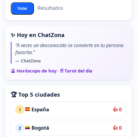
Resultados
Votar
✨ Hoy en ChatZona
“A veces un desconocido se convierte en tu persona
favorita.”
— ChatZona
🔮 Horóscopo de hoy
·
🃏 Tarot del día
🏆 Top 5 ciudades
España
👍 0
1
Bogotá
👍 0
2