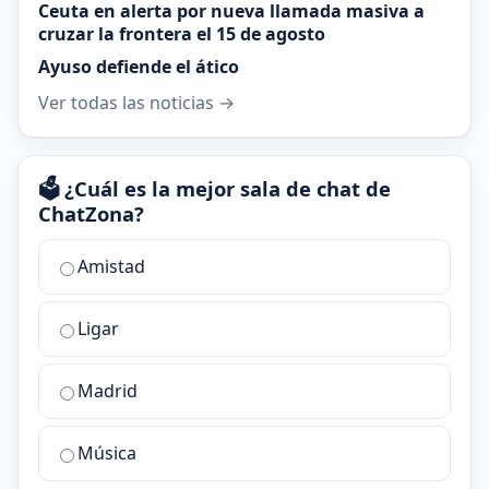
Ceuta en alerta por nueva llamada masiva a
cruzar la frontera el 15 de agosto
Ayuso defiende el ático
Ver todas las noticias →
🗳️ ¿Cuál es la mejor sala de chat de
ChatZona?
¿Cuál
Amistad
es
la
Ligar
mejor
sala
de
Madrid
chat
de
Música
ChatZona?