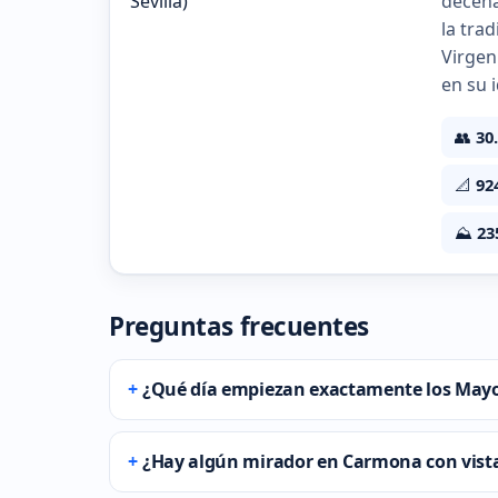
decena
la tra
Virgen
en su 
👥
30
📐
92
⛰️
23
Preguntas frecuentes
¿Qué día empiezan exactamente los May
¿Hay algún mirador en Carmona con vista