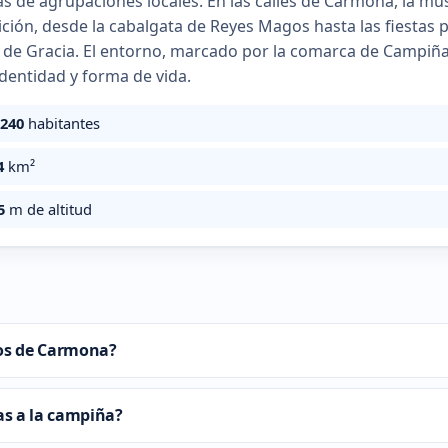
s de agrupaciones locales. En las calles de Carmona, la músic
dición, desde la cabalgata de Reyes Magos hasta las fiestas
 de Gracia. El entorno, marcado por la comarca de Campiña d
identidad y forma de vida.
.240
habitantes
4
km²
5
m de altitud
os de Carmona?
s a la campiña?