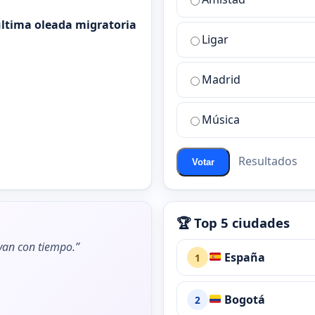
es
 última oleada migratoria
la
Ligar
mejor
sala
de
Madrid
chat
de
Música
ChatZona?
Resultados
Votar
🏆 Top 5 ciudades
ivan con tiempo.”
España
1
Bogotá
2