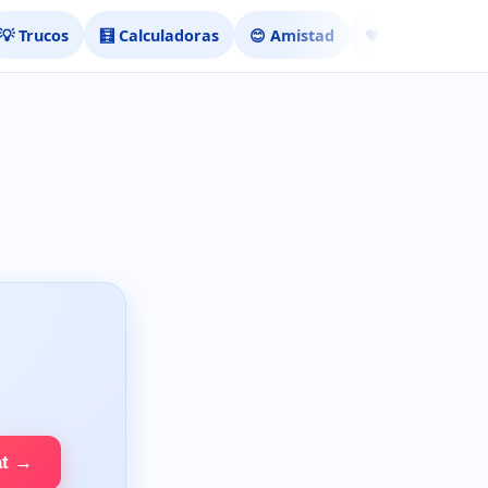
💡 Trucos
🧮 Calculadoras
😊 Amistad
❤️ Ligar
at →