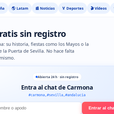
aña
🌎 Latam
📰 Noticias
🏅 Deportes
🎬 Vídeos
tis sin registro
a: su historia, fiestas como los Mayos o la
 la Puerta de Sevilla. No hace falta
 mismo.
Abierta 24 h · sin registro
Entra al chat de Carmona
#carmona,#sevilla,#andalucia
Entrar al ch
e