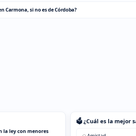
 en Carmona, si no es de Córdoba?
🗳️ ¿Cuál es la mejor
n la ley con menores
¿Cuál
Amistad