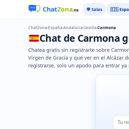
💬 Salas
🇪🇸 Esp
ChatZona
›
España
›
Andalucia
›
Sevilla
›
Carmona
Chat de Carmona gra
Chatea gratis sin registrarte sobre Carmon
Virgen de Gracia y qué ver en el Alcázar de
registrarse, solo un apodo para entrar ya
Tu
nombr