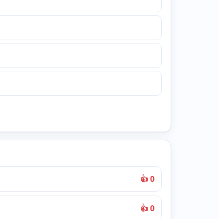
👍 0
👍 0