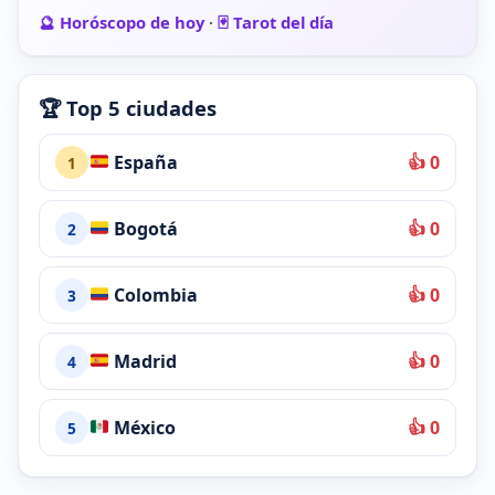
🔮 Horóscopo de hoy
·
🃏 Tarot del día
🏆 Top 5 ciudades
España
👍 0
1
Bogotá
👍 0
2
Colombia
👍 0
3
Madrid
👍 0
4
México
👍 0
5