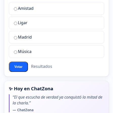
¿Cuál
Amistad
es
la
Ligar
mejor
sala
de
Madrid
chat
de
Música
ChatZona?
Resultados
Votar
✨ Hoy en ChatZona
“El que escucha de verdad ya conquistó la mitad de
la charla.”
— ChatZona