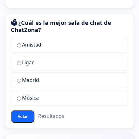
🗳️ ¿Cuál es la mejor sala de chat de
ChatZona?
¿Cuál
Amistad
es
la
Ligar
mejor
sala
de
Madrid
chat
de
Música
ChatZona?
Resultados
Votar