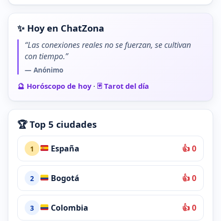
✨ Hoy en ChatZona
“Las conexiones reales no se fuerzan, se cultivan
con tiempo.”
— Anónimo
🔮 Horóscopo de hoy
·
🃏 Tarot del día
🏆 Top 5 ciudades
España
👍 0
1
Bogotá
👍 0
2
Colombia
👍 0
3