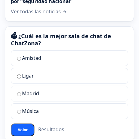
por “seguridad nacional”
Ver todas las noticias →
🗳️ ¿Cuál es la mejor sala de chat de
ChatZona?
¿Cuál
Amistad
es
la
Ligar
mejor
sala
de
Madrid
chat
de
Música
ChatZona?
Resultados
Votar