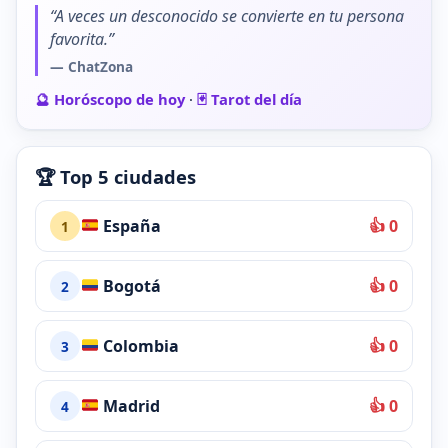
“A veces un desconocido se convierte en tu persona
favorita.”
— ChatZona
🔮 Horóscopo de hoy
·
🃏 Tarot del día
🏆 Top 5 ciudades
España
👍 0
1
Bogotá
👍 0
2
Colombia
👍 0
3
Madrid
👍 0
4