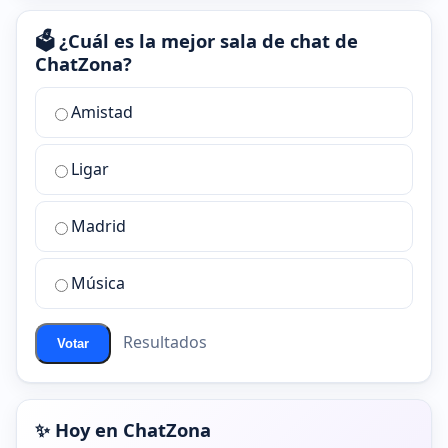
🗳️ ¿Cuál es la mejor sala de chat de
ChatZona?
¿Cuál
Amistad
es
la
Ligar
mejor
sala
de
Madrid
chat
de
Música
ChatZona?
Resultados
Votar
✨ Hoy en ChatZona