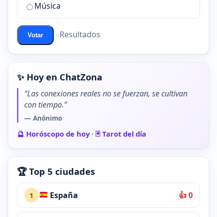
de
Música
ChatZona?
Resultados
Votar
✨ Hoy en ChatZona
“Las conexiones reales no se fuerzan, se cultivan
con tiempo.”
— Anónimo
🔮 Horóscopo de hoy
·
🃏 Tarot del día
🏆 Top 5 ciudades
España
👍 0
1