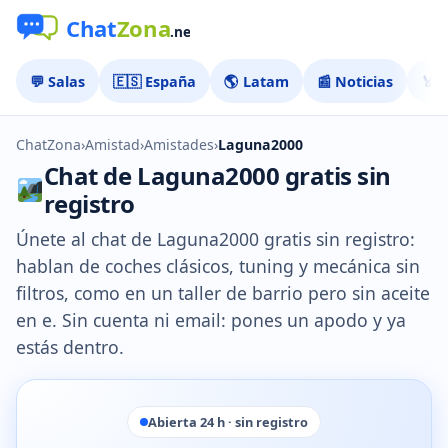
💬 Salas
🇪🇸 España
🌎 Latam
📰 Noticias
🏅 
ChatZona
›
Amistad
›
Amistades
›
Laguna2000
Chat de Laguna2000 gratis sin
registro
Únete al chat de Laguna2000 gratis sin registro:
hablan de coches clásicos, tuning y mecánica sin
filtros, como en un taller de barrio pero sin aceite
en e. Sin cuenta ni email: pones un apodo y ya
estás dentro.
Abierta 24 h · sin registro