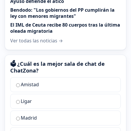
Ayuso defiende el ático
Bendodo: "Los gobiernos del PP cumplirán la
ley con menores migrantes"
El IML de Ceuta recibe 80 cuerpos tras la última
oleada migratoria
Ver todas las noticias →
🗳️ ¿Cuál es la mejor sala de chat de
ChatZona?
¿Cuál
Amistad
es
la
Ligar
mejor
sala
de
Madrid
chat