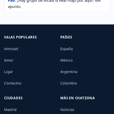
Pao
: ¿Hay grupo de Alcalá la Real majo por aquí? Me
apunto.
SALAS POPULARES
PAÍSES
Amistad
España
Amor
México
Ligar
Argentina
Contactos
Colombia
CIUDADES
MÁS EN CHATZONA
Madrid
Noticias