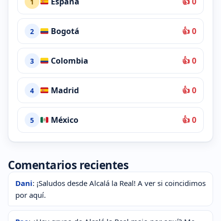
España
👍 0
1
Bogotá
👍 0
2
Colombia
👍 0
3
Madrid
👍 0
4
México
👍 0
5
Comentarios recientes
Dani
: ¡Saludos desde Alcalá la Real! A ver si coincidimos
por aquí.