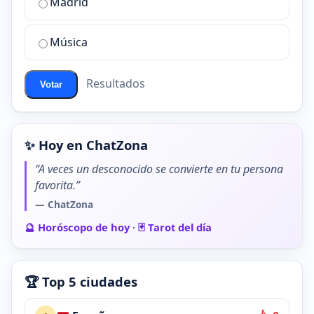
de
Madrid
chat
de
Música
ChatZona?
Resultados
Votar
✨ Hoy en ChatZona
“A veces un desconocido se convierte en tu persona
favorita.”
— ChatZona
🔮 Horóscopo de hoy
·
🃏 Tarot del día
🏆 Top 5 ciudades