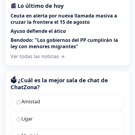
📰 Lo último de hoy
Ceuta en alerta por nueva llamada masiva a
cruzar la frontera el 15 de agosto
Ayuso defiende el ático
Bendodo: "Los gobiernos del PP cumplirán la
ley con menores migrantes"
Ver todas las noticias →
🗳️ ¿Cuál es la mejor sala de chat de
ChatZona?
¿Cuál
Amistad
es
la
Ligar
mejor
sala