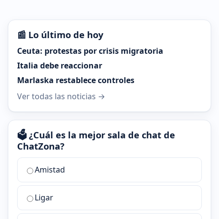
📰 Lo último de hoy
Ceuta: protestas por crisis migratoria
Italia debe reaccionar
Marlaska restablece controles
Ver todas las noticias →
🗳️ ¿Cuál es la mejor sala de chat de
ChatZona?
¿Cuál
Amistad
es
la
Ligar
mejor
sala