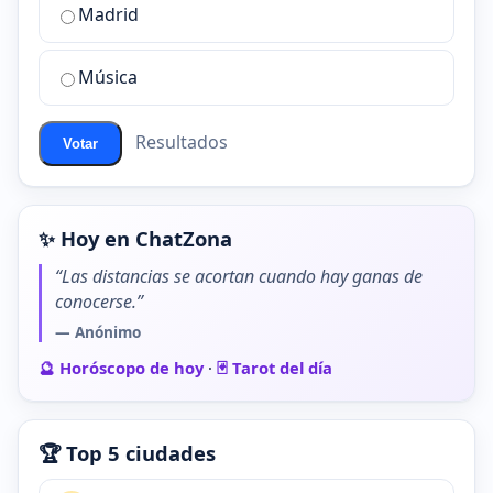
de
Madrid
chat
de
Música
ChatZona?
Resultados
Votar
✨ Hoy en ChatZona
“Las distancias se acortan cuando hay ganas de
conocerse.”
— Anónimo
🔮 Horóscopo de hoy
·
🃏 Tarot del día
🏆 Top 5 ciudades