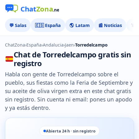
💬 Salas
🇪🇸 España
🌎 Latam
📰 Noticias
🏅 
ChatZona
›
España
›
Andalucia
›
Jaen
›
Torredelcampo
Chat de Torredelcampo gratis sin
registro
Habla con gente de Torredelcampo sobre el
pueblo, sus fiestas como la Feria de Septiembre y
su aceite de oliva virgen extra en este chat gratis
sin registro. Sin cuenta ni email: pones un apodo
y ya estás dentro.
Abierta 24 h · sin registro