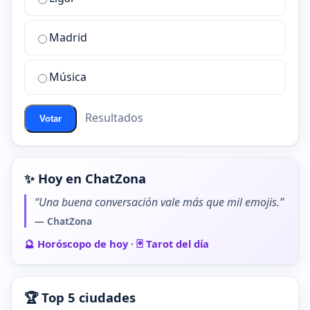
mejor
sala
de
Madrid
chat
de
Música
ChatZona?
Resultados
Votar
✨ Hoy en ChatZona
“Una buena conversación vale más que mil emojis.”
— ChatZona
🔮 Horóscopo de hoy
·
🃏 Tarot del día
🏆 Top 5 ciudades