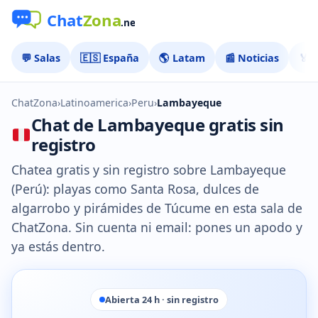
💬 Salas
🇪🇸 España
🌎 Latam
📰 Noticias
🏅 
ChatZona
›
Latinoamerica
›
Peru
›
Lambayeque
Chat de Lambayeque gratis sin
registro
Chatea gratis y sin registro sobre Lambayeque
(Perú): playas como Santa Rosa, dulces de
algarrobo y pirámides de Túcume en esta sala de
ChatZona. Sin cuenta ni email: pones un apodo y
ya estás dentro.
Abierta 24 h · sin registro