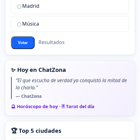
de
Madrid
chat
de
Música
ChatZona?
Resultados
Votar
✨ Hoy en ChatZona
“El que escucha de verdad ya conquistó la mitad de
la charla.”
— ChatZona
🔮 Horóscopo de hoy
·
🃏 Tarot del día
🏆 Top 5 ciudades