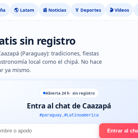
aña
🌎 Latam
📰 Noticias
🏅 Deportes
🎬 Vídeos
tis sin registro
Caazapá (Paraguay): tradiciones, fiestas
astronomía local como el chipá. No hace
rar ya mismo.
Abierta 24 h · sin registro
Entra al chat de Caazapá
#paraguay,#Latinoamerica
Entrar al ch
e