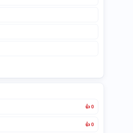
👍 0
👍 0