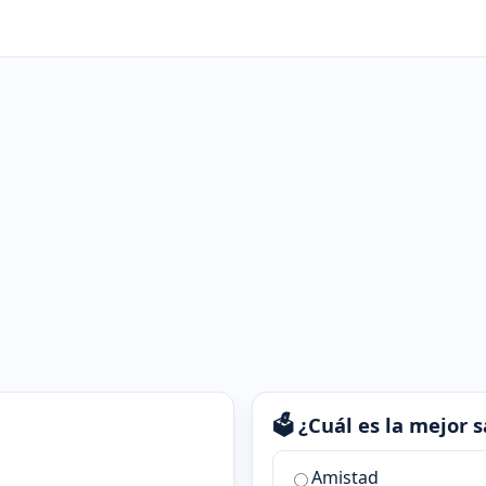
🗳️ ¿Cuál es la mejor
¿Cuál
Amistad