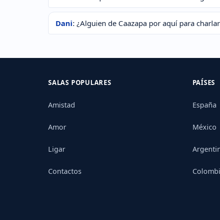
Dani
: ¿Alguien de Caazapa por aquí para charlar
SALAS POPULARES
PAÍSES
Amistad
España
Amor
México
Ligar
Argenti
Contactos
Colomb