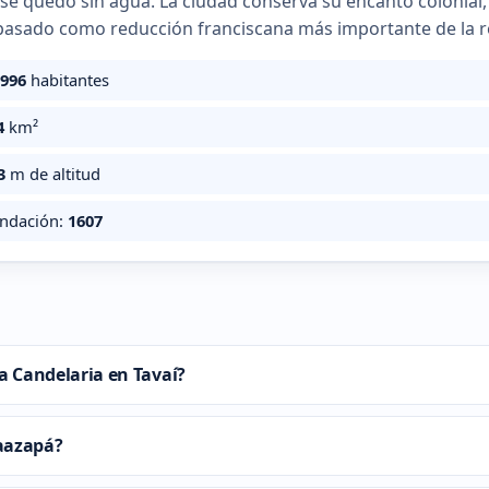
se quedó sin agua. La ciudad conserva su encanto colonial,
pasado como reducción franciscana más importante de la r
.996
habitantes
4
km²
3
m de altitud
undación:
1607
la Candelaria en Tavaí?
aazapá?