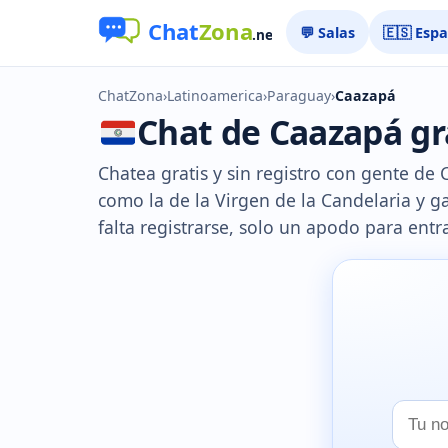
💬 Salas
🇪🇸 Esp
ChatZona
›
Latinoamerica
›
Paraguay
›
Caazapá
Chat de Caazapá gra
Chatea gratis y sin registro con gente de 
como la de la Virgen de la Candelaria y g
falta registrarse, solo un apodo para ent
Tu
nombr