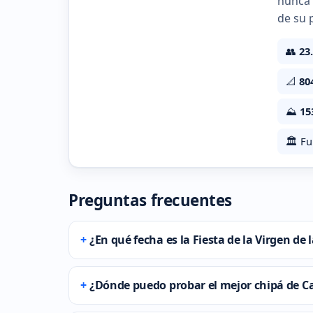
nunca 
de su 
👥
23
📐
80
⛰️
15
🏛️ F
Preguntas frecuentes
¿En qué fecha es la Fiesta de la Virgen de 
¿Dónde puedo probar el mejor chipá de C