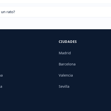
 un rato?
CIUDADES
Madrid
Barcelona
na
Valencia
ia
Sevilla