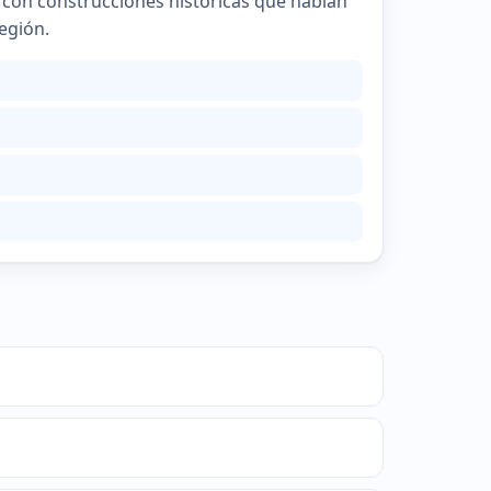
 con construcciones históricas que hablan
egión.