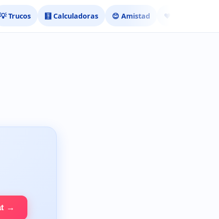
💡 Trucos
🧮 Calculadoras
😊 Amistad
❤️ Ligar
at →