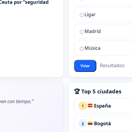
es
Ceuta por “seguridad
la
Ligar
mejor
sala
de
Madrid
chat
de
Música
ChatZona?
Resultados
Votar
🏆 Top 5 ciudades
ivan con tiempo.”
España
1
Bogotá
2