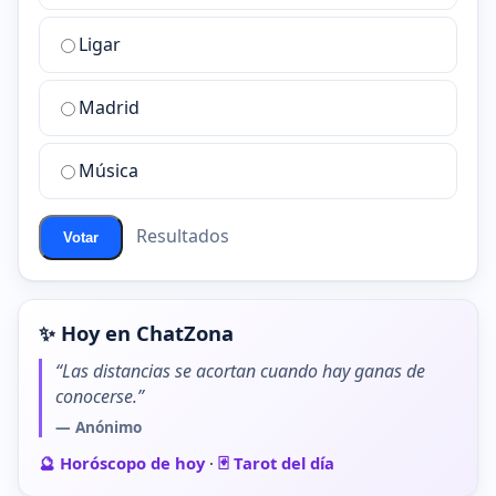
la
Ligar
mejor
sala
de
Madrid
chat
de
Música
ChatZona?
Resultados
Votar
✨ Hoy en ChatZona
“Las distancias se acortan cuando hay ganas de
conocerse.”
— Anónimo
🔮 Horóscopo de hoy
·
🃏 Tarot del día