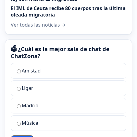
El IML de Ceuta recibe 80 cuerpos tras la última
oleada migratoria
Ver todas las noticias →
🗳️ ¿Cuál es la mejor sala de chat de
ChatZona?
¿Cuál
Amistad
es
la
Ligar
mejor
sala
de
Madrid
chat
de
Música
ChatZona?