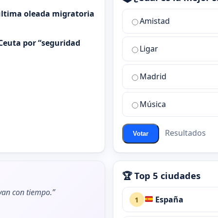
 última oleada migratoria
¿Cuál
Amistad
es
la
Ceuta por “seguridad
Ligar
mejor
sala
de
Madrid
chat
de
Música
ChatZona?
Resultados
Votar
🏆 Top 5 ciudades
ivan con tiempo.”
España
1