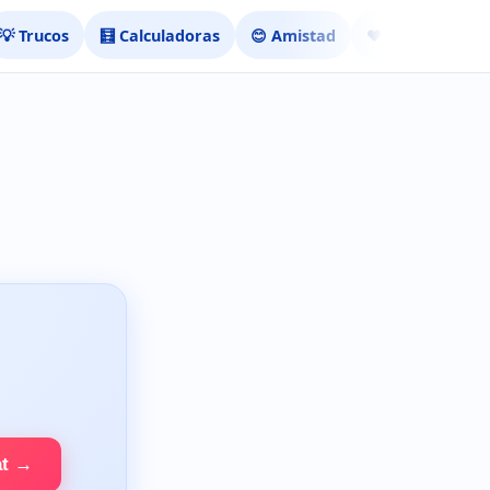
💡 Trucos
🧮 Calculadoras
😊 Amistad
❤️ Ligar
at →