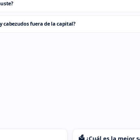
auste?
y cabezudos fuera de la capital?
🗳️ ¿Cuál es la mejor