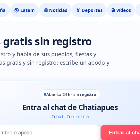
aña
🌎 Latam
📰 Noticias
🏅 Deportes
🎬 Vídeos
gratis sin registro
stro y habla de sus pueblos, fiestas y
as gratis y sin registro: escribe un apodo y
Abierta 24 h · sin registro
Entra al chat de Chatiapues
#chat,#colombia
Entrar al ch
e