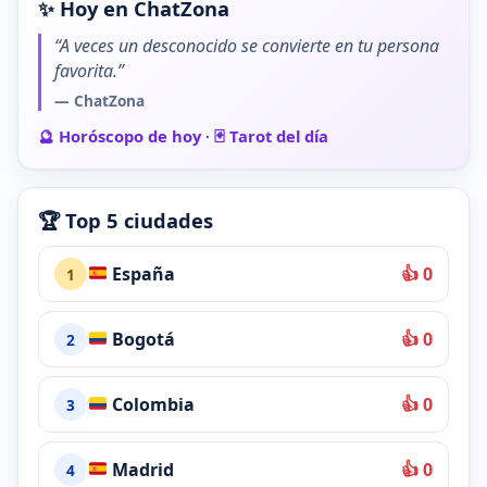
✨ Hoy en ChatZona
“A veces un desconocido se convierte en tu persona
favorita.”
— ChatZona
🔮 Horóscopo de hoy
·
🃏 Tarot del día
🏆 Top 5 ciudades
España
👍 0
1
Bogotá
👍 0
2
Colombia
👍 0
3
Madrid
👍 0
4