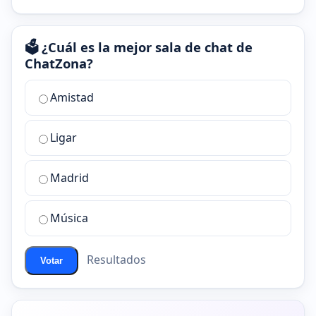
🗳️ ¿Cuál es la mejor sala de chat de
ChatZona?
¿Cuál
Amistad
es
la
Ligar
mejor
sala
de
Madrid
chat
de
Música
ChatZona?
Resultados
Votar