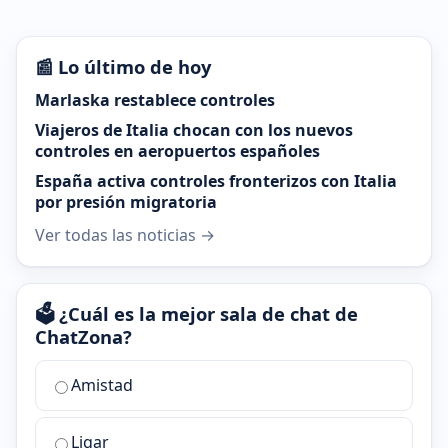
📰 Lo último de hoy
Marlaska restablece controles
Viajeros de Italia chocan con los nuevos
controles en aeropuertos españoles
España activa controles fronterizos con Italia
por presión migratoria
Ver todas las noticias →
🗳️ ¿Cuál es la mejor sala de chat de
ChatZona?
¿Cuál
Amistad
es
la
Ligar
mejor