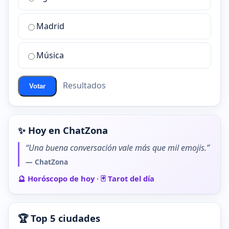
sala
de
Madrid
chat
de
Música
ChatZona?
Resultados
Votar
✨ Hoy en ChatZona
“Una buena conversación vale más que mil emojis.”
— ChatZona
🔮 Horóscopo de hoy
·
🃏 Tarot del día
🏆 Top 5 ciudades