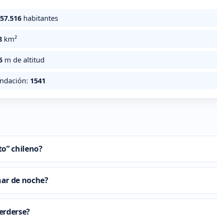
257.516
habitantes
8
km²
5
m de altitud
undación:
1541
to” chileno?
nar de noche?
erderse?