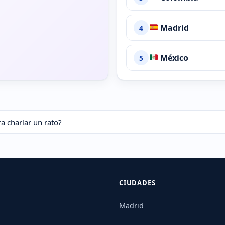
Madrid
4
México
5
ra charlar un rato?
CIUDADES
Madrid