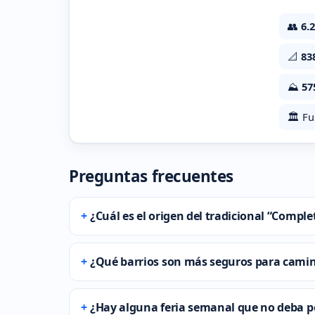
👥
6.
📐
83
⛰️
57
🏛️ F
Preguntas frecuentes
¿Cuál es el origen del tradicional “Comple
¿Qué barrios son más seguros para cami
¿Hay alguna feria semanal que no deba p