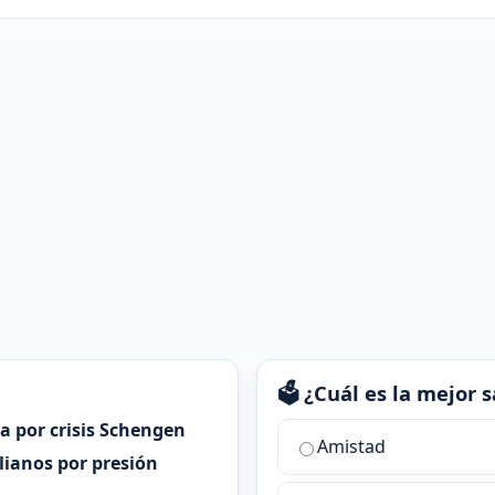
🗳️ ¿Cuál es la mejor
ia por crisis Schengen
¿Cuál
Amistad
es
alianos por presión
la