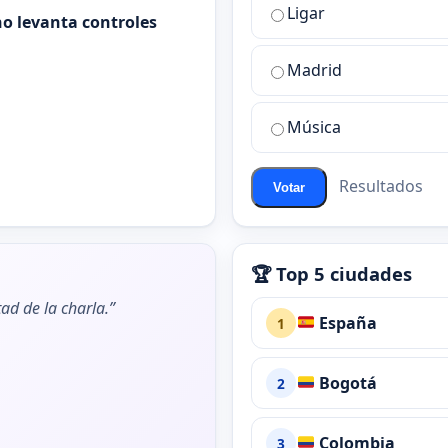
Ligar
mejor
o levanta controles
sala
de
Madrid
chat
de
Música
ChatZona?
Resultados
Votar
🏆 Top 5 ciudades
ad de la charla.”
España
1
Bogotá
2
Colombia
3