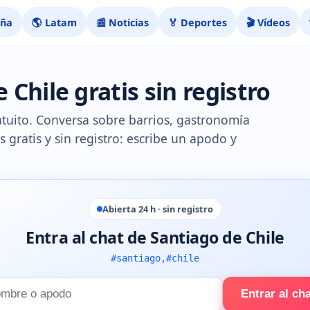
aña
🌎 Latam
📰 Noticias
🏅 Deportes
🎬 Vídeos
 Chile gratis sin registro
ratuito. Conversa sobre barrios, gastronomía
as gratis y sin registro: escribe un apodo y
Abierta 24 h · sin registro
Entra al chat de Santiago de Chile
#santiago,#chile
Entrar al ch
e