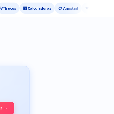
💡 Trucos
🧮 Calculadoras
😊 Amistad
❤️ Ligar
at →